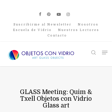
Skip
to
main
facebook
pinterest
youtube
instagram
content
Suscribirme al Newsletter
Nosotros
Escuela de Vidrio
Nuestros Lectores
Contacto
Men
search
GLASS Meeting: Quim &
Txell Objetos con Vidrio
Glass art