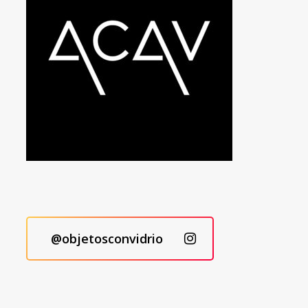
@objetosconvidrio