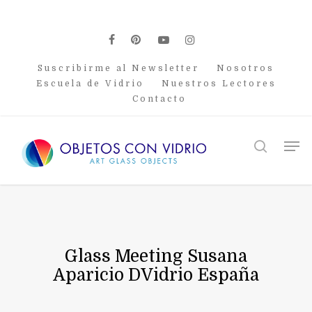
Skip
to
main
facebook
pinterest
youtube
instagram
content
Suscribirme al Newsletter
Nosotros
Escuela de Vidrio
Nuestros Lectores
Contacto
Men
search
Glass Meeting Susana
Aparicio DVidrio España