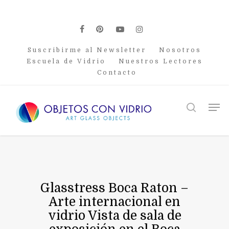
Skip
to
main
facebook
pinterest
youtube
instagram
content
Suscribirme al Newsletter
Nosotros
Escuela de Vidrio
Nuestros Lectores
Contacto
Men
search
Glasstress Boca Raton –
Arte internacional en
vidrio Vista de sala de