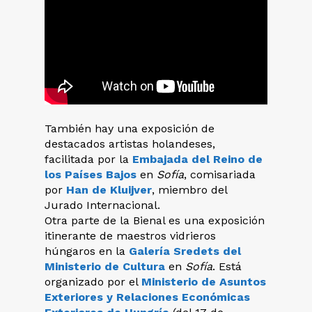
También hay una exposición de
destacados artistas holandeses,
facilitada por la
Embajada del Reino de
los Países Bajos
en
Sofía
, comisariada
por
Han de Kluijver
, miembro del
Jurado Internacional.
Otra parte de la Bienal es una exposición
itinerante de maestros vidrieros
húngaros en la
Galería Sredets del
Ministerio de Cultura
en
Sofía
. Está
organizado por el
Ministerio de Asuntos
Exteriores y Relaciones Económicas