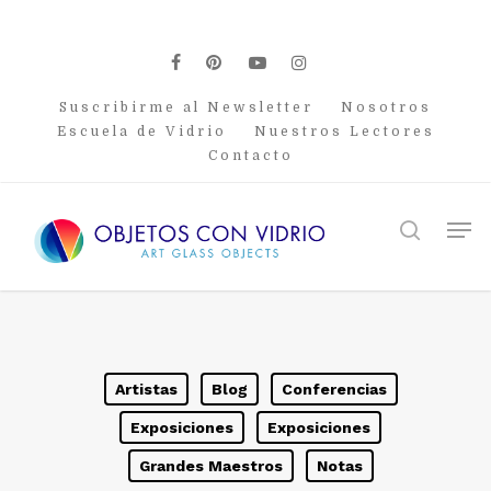
Skip
to
main
facebook
pinterest
youtube
instagram
content
Suscribirme al Newsletter
Nosotros
Escuela de Vidrio
Nuestros Lectores
Contacto
Men
search
Artistas
Blog
Conferencias
Exposiciones
Exposiciones
Grandes Maestros
Notas