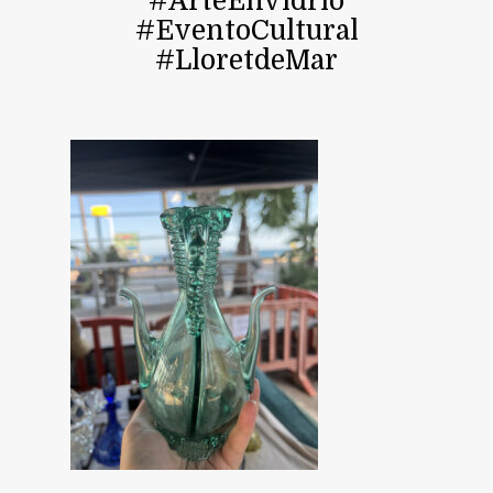
#ArteEnVidrio
#EventoCultural
#LloretdeMar