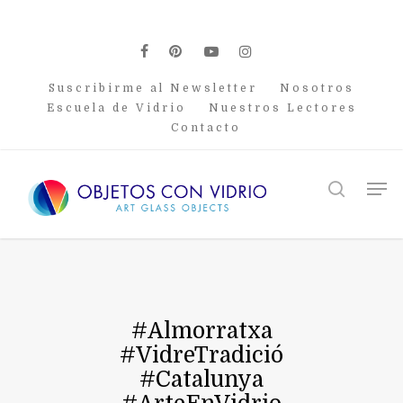
Skip
to
main
facebook
pinterest
youtube
instagram
content
Suscribirme al Newsletter
Nosotros
Escuela de Vidrio
Nuestros Lectores
Contacto
Men
search
#Almorratxa
#VidreTradició
#Catalunya