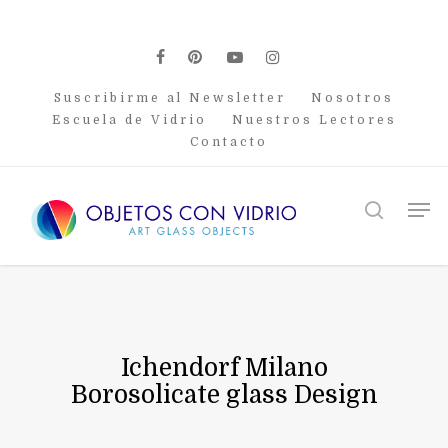
Skip
to
main
facebook
pinterest
youtube
instagram
content
Suscribirme al Newsletter
Nosotros
Escuela de Vidrio
Nuestros Lectores
Contacto
Men
search
Ichendorf Milano
Borosolicate glass Design