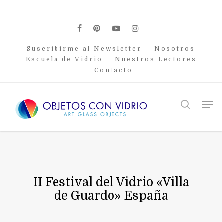
Skip
to
main
facebook
pinterest
youtube
instagram
content
Suscribirme al Newsletter
Nosotros
Escuela de Vidrio
Nuestros Lectores
Contacto
Men
search
II Festival del Vidrio «Villa
de Guardo» España