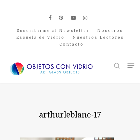
Skip
to
main
facebook
pinterest
youtube
instagram
content
Suscribirme al Newsletter
Nosotros
Escuela de Vidrio
Nuestros Lectores
Contacto
Men
search
arthurleblanc-17