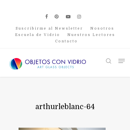
Skip
to
main
facebook
pinterest
youtube
instagram
content
Suscribirme al Newsletter
Nosotros
Escuela de Vidrio
Nuestros Lectores
Contacto
Men
search
arthurleblanc-64