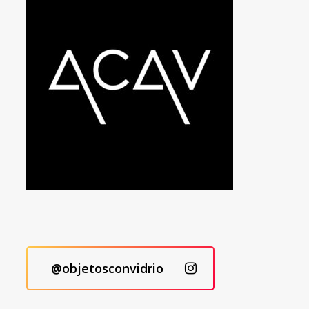
@objetosconvidrio