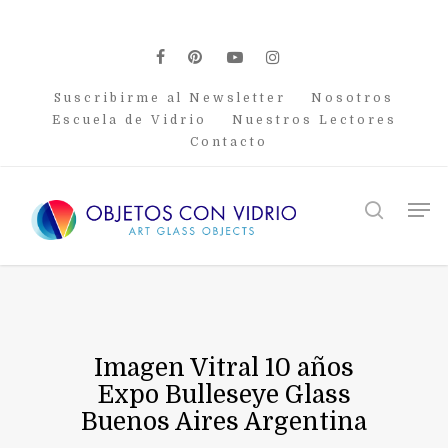
Skip
to
main
facebook
pinterest
youtube
instagram
content
Suscribirme al Newsletter
Nosotros
Escuela de Vidrio
Nuestros Lectores
Contacto
Men
search
Imagen Vitral 10 años
Expo Bulleseye Glass
Buenos Aires Argentina