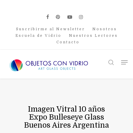
Skip
to
main
facebook
pinterest
youtube
instagram
content
Suscribirme al Newsletter
Nosotros
Escuela de Vidrio
Nuestros Lectores
Contacto
Men
search
Imagen Vitral 10 años
Expo Bulleseye Glass
Buenos Aires Argentina