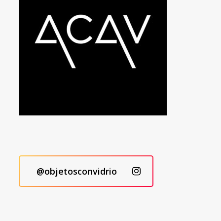
@objetosconvidrio