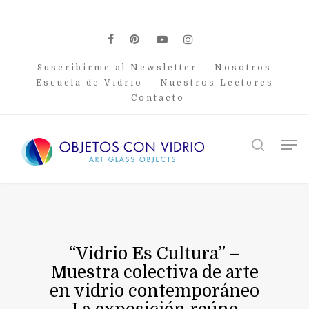
Skip
to
main
facebook
pinterest
youtube
instagram
content
Suscribirme al Newsletter
Nosotros
Escuela de Vidrio
Nuestros Lectores
Contacto
Men
search
“Vidrio Es Cultura” –
Muestra colectiva de arte
en vidrio contemporáneo