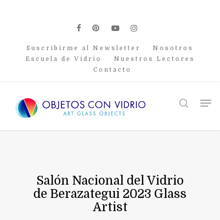
Skip
to
main
facebook
pinterest
youtube
instagram
content
Suscribirme al Newsletter
Nosotros
Escuela de Vidrio
Nuestros Lectores
Contacto
Men
search
Salón Nacional del Vidrio
de Berazategui 2023 Glass
Artist