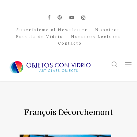
Skip
to
main
facebook
pinterest
youtube
instagram
content
Suscribirme al Newsletter
Nosotros
Escuela de Vidrio
Nuestros Lectores
Contacto
Men
search
François Décorchemont