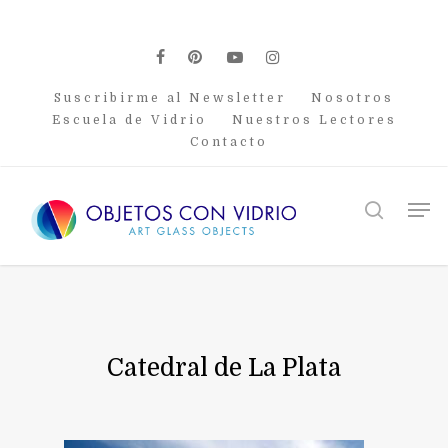
Skip
to
main
facebook
pinterest
youtube
instagram
content
Suscribirme al Newsletter
Nosotros
Escuela de Vidrio
Nuestros Lectores
Contacto
Men
search
Catedral de La Plata