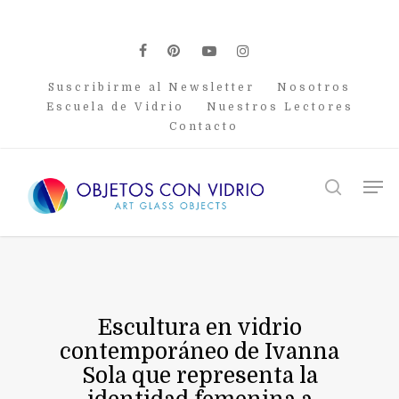
Skip
to
main
facebook
pinterest
youtube
instagram
content
Suscribirme al Newsletter
Nosotros
Escuela de Vidrio
Nuestros Lectores
Contacto
Men
search
Escultura en vidrio
contemporáneo de Ivanna
Sola que representa la