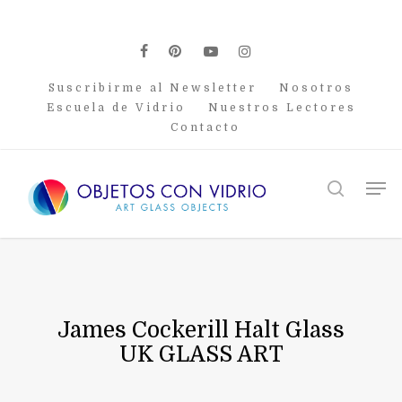
Skip
to
main
facebook
pinterest
youtube
instagram
content
Suscribirme al Newsletter
Nosotros
Escuela de Vidrio
Nuestros Lectores
Contacto
Men
search
James Cockerill Halt Glass
UK GLASS ART