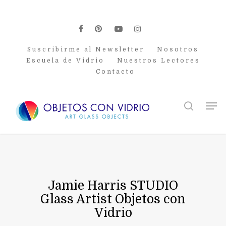
Skip
to
main
facebook
pinterest
youtube
instagram
content
Suscribirme al Newsletter
Nosotros
Escuela de Vidrio
Nuestros Lectores
Contacto
Men
search
Jamie Harris STUDIO
Glass Artist Objetos con
Vidrio