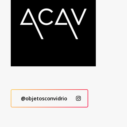
@objetosconvidrio