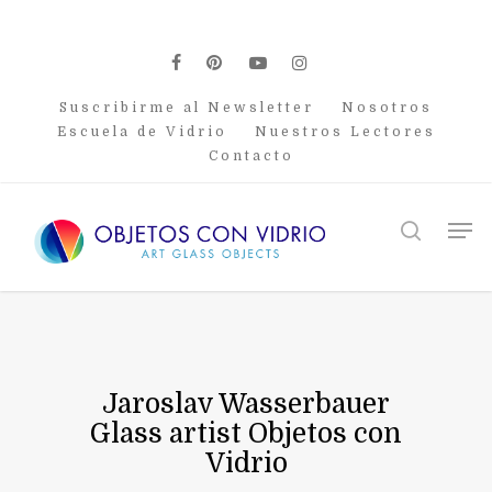
Skip
to
main
facebook
pinterest
youtube
instagram
content
Suscribirme al Newsletter
Nosotros
Escuela de Vidrio
Nuestros Lectores
Contacto
Men
search
Jaroslav Wasserbauer
Glass artist Objetos con
Vidrio