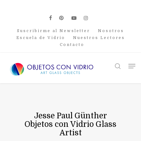
Skip
to
main
facebook
pinterest
youtube
instagram
content
Suscribirme al Newsletter
Nosotros
Escuela de Vidrio
Nuestros Lectores
Contacto
Men
search
Jesse Paul Günther
Objetos con Vidrio Glass
Artist