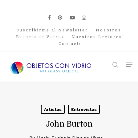
Skip
to
main
facebook
pinterest
youtube
instagram
content
Suscribirme al Newsletter
Nosotros
Escuela de Vidrio
Nuestros Lectores
Contacto
Men
search
Artistas
Entrevistas
John Burton
By
María Eugenia Diaz de Vivar