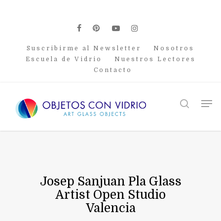
Skip
to
main
facebook
pinterest
youtube
instagram
content
Suscribirme al Newsletter
Nosotros
Escuela de Vidrio
Nuestros Lectores
Contacto
Men
search
Josep Sanjuan Pla Glass
Artist Open Studio
Valencia