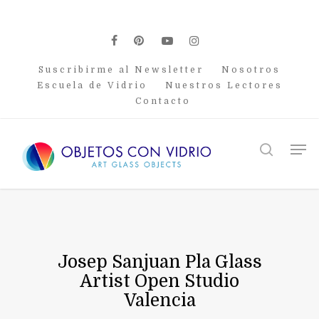
Skip
to
main
facebook
pinterest
youtube
instagram
content
Suscribirme al Newsletter
Nosotros
Escuela de Vidrio
Nuestros Lectores
Contacto
Men
search
Josep Sanjuan Pla Glass
Artist Open Studio
Valencia