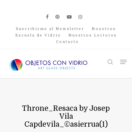
Skip
to
main
facebook
pinterest
youtube
instagram
content
Suscribirme al Newsletter
Nosotros
Escuela de Vidrio
Nuestros Lectores
Contacto
Men
search
Throne_Resaca by Josep
Vila
Capdevila_©asierrua(1)