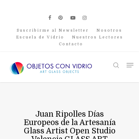
Skip
to
main
facebook
pinterest
youtube
instagram
content
Suscribirme al Newsletter
Nosotros
Escuela de Vidrio
Nuestros Lectores
Contacto
Men
search
Juan Ripolles Días
Europeos de la Artesanía
Glass Artist Open Studio