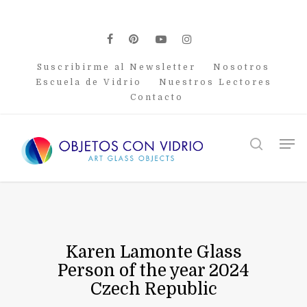
Skip
to
main
facebook
pinterest
youtube
instagram
content
Suscribirme al Newsletter
Nosotros
Escuela de Vidrio
Nuestros Lectores
Contacto
Men
search
Karen Lamonte Glass
Person of the year 2024
Czech Republic