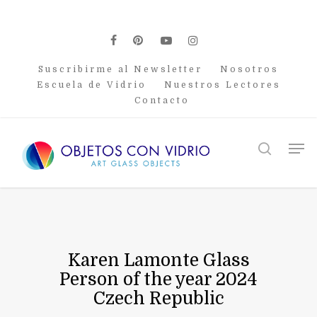
Skip
to
main
facebook
pinterest
youtube
instagram
content
Suscribirme al Newsletter
Nosotros
Escuela de Vidrio
Nuestros Lectores
Contacto
Men
search
Karen Lamonte Glass
Person of the year 2024
Czech Republic