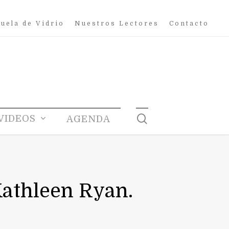
uela de Vidrio
Nuestros Lectores
Contacto
search
VIDEOS
AGENDA
Kathleen Ryan.