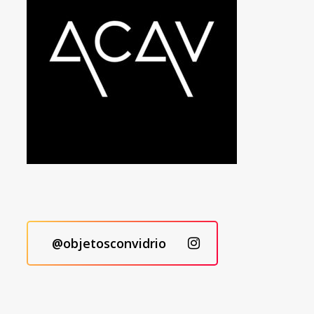
@objetosconvidrio