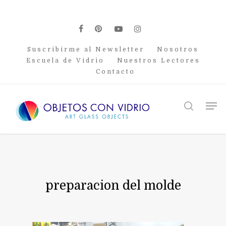
Skip
to
main
facebook
pinterest
youtube
instagram
content
Suscribirme al Newsletter
Nosotros
Escuela de Vidrio
Nuestros Lectores
Contacto
Men
search
preparacion del molde