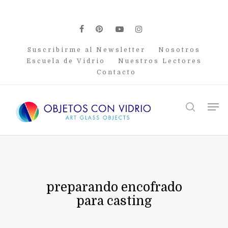
Skip
to
main
facebook
pinterest
youtube
instagram
content
Suscribirme al Newsletter
Nosotros
Escuela de Vidrio
Nuestros Lectores
Contacto
Men
search
preparando encofrado
para casting