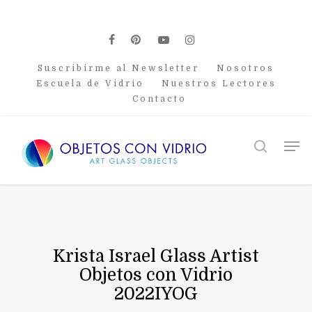
Skip
to
main
facebook
pinterest
youtube
instagram
content
Suscribirme al Newsletter
Nosotros
Escuela de Vidrio
Nuestros Lectores
Contacto
Men
search
Krista Israel Glass Artist
Objetos con Vidrio
2022IYOG