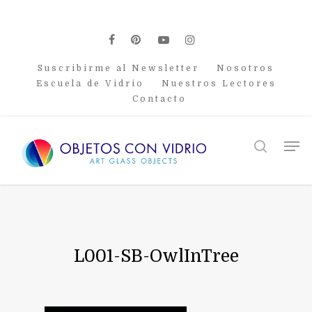
Skip
to
main
facebook
pinterest
youtube
instagram
content
Suscribirme al Newsletter
Nosotros
Escuela de Vidrio
Nuestros Lectores
Contacto
Men
search
L001-SB-OwlInTree