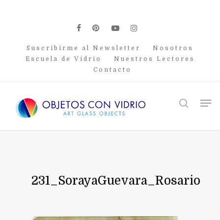
Skip
to
main
facebook
pinterest
youtube
instagram
content
Suscribirme al Newsletter
Nosotros
Escuela de Vidrio
Nuestros Lectores
Contacto
Men
search
231_SorayaGuevara_Rosario