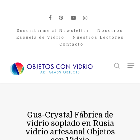
Skip
to
main
facebook
pinterest
youtube
instagram
content
Suscribirme al Newsletter
Nosotros
Escuela de Vidrio
Nuestros Lectores
Contacto
Men
search
Gus-Crystal Fábrica de
vidrio soplado en Rusia
vidrio artesanal Objetos