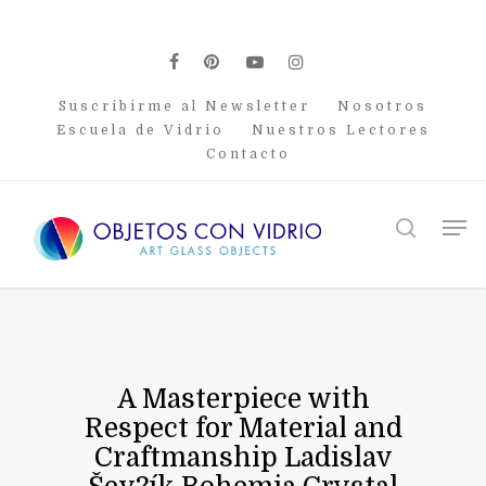
Skip
to
main
facebook
pinterest
youtube
instagram
content
Suscribirme al Newsletter
Nosotros
Escuela de Vidrio
Nuestros Lectores
Contacto
Men
search
A Masterpiece with
Respect for Material and
Craftmanship Ladislav