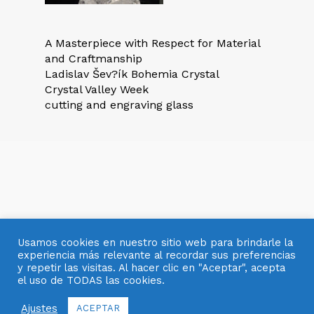
A Masterpiece with Respect for Material
and Craftmanship
Ladislav Šev?ík Bohemia Crystal
Crystal Valley Week
cutting and engraving glass
Usamos cookies en nuestro sitio web para brindarle la
experiencia más relevante al recordar sus preferencias
y repetir las visitas. Al hacer clic en "Aceptar", acepta
el uso de TODAS las cookies.
© 2007- 2025 OBJETOS CON VIDRIO
Ajustes
ACEPTAR