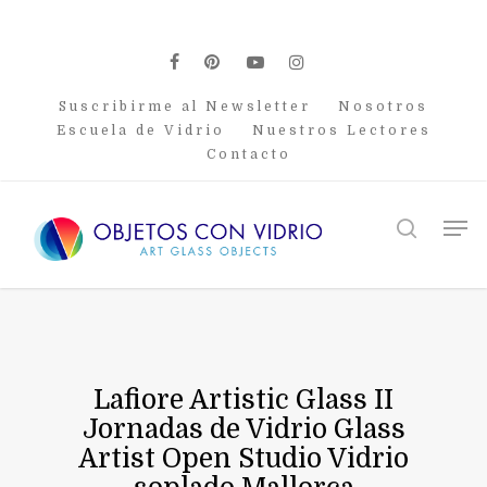
Skip
to
main
facebook
pinterest
youtube
instagram
content
Suscribirme al Newsletter
Nosotros
Escuela de Vidrio
Nuestros Lectores
Contacto
Men
search
Lafiore Artistic Glass II
Jornadas de Vidrio Glass
Artist Open Studio Vidrio