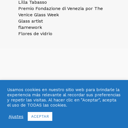
Lilla Tabasso
Premio Fondazione di Venezia por The
Venice Glass Week
Glass artist
flamework
Flores de vidrio
Usamos cookies en nuestro sitio web para brindarle la
experiencia más relevante al recordar sus preferencias
y repetir las visitas. Al hacer clic en "Aceptar", acepta
el uso de TODAS las cookies.
© 2007- 2025 OBJETOS CON VIDRIO
Ajustes
ACEPTAR
facebook
pinterest
youtube
instagram