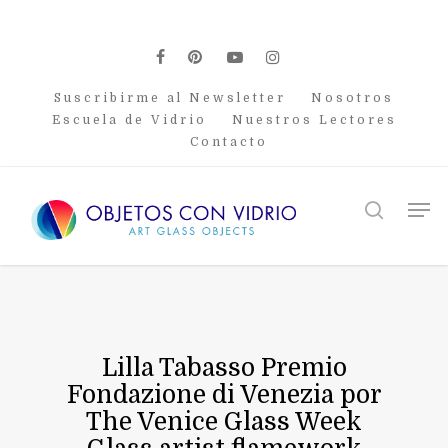
Skip
to
main
facebook
pinterest
youtube
instagram
content
Suscribirme al Newsletter
Nosotros
Escuela de Vidrio
Nuestros Lectores
Contacto
Men
search
Lilla Tabasso Premio
Fondazione di Venezia por
The Venice Glass Week