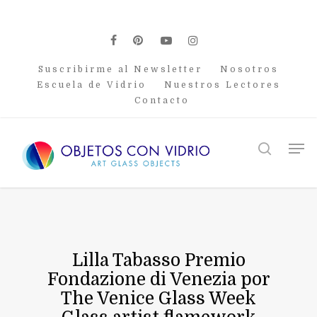
Skip
to
main
facebook
pinterest
youtube
instagram
content
Suscribirme al Newsletter
Nosotros
Escuela de Vidrio
Nuestros Lectores
Contacto
Men
search
Lilla Tabasso Premio
Fondazione di Venezia por
The Venice Glass Week