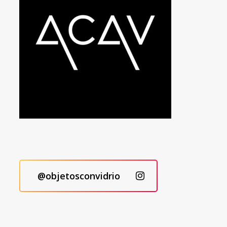
@objetosconvidrio