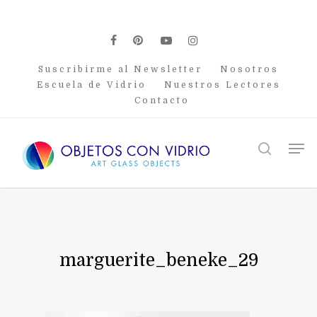
Skip
to
main
facebook
pinterest
youtube
instagram
content
Suscribirme al Newsletter
Nosotros
Escuela de Vidrio
Nuestros Lectores
Contacto
Men
search
marguerite_beneke_29