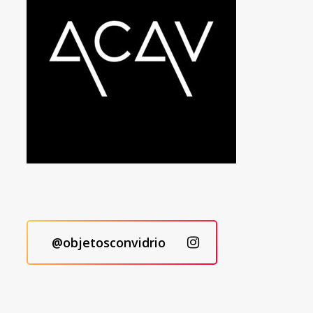
@objetosconvidrio