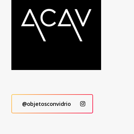
@objetosconvidrio