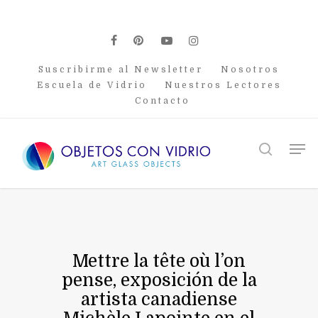
Skip
to
main
facebook
pinterest
youtube
instagram
content
Suscribirme al Newsletter
Nosotros
Escuela de Vidrio
Nuestros Lectores
Contacto
Men
search
Mettre la tête où l’on
pense, exposición de la
artista canadiense