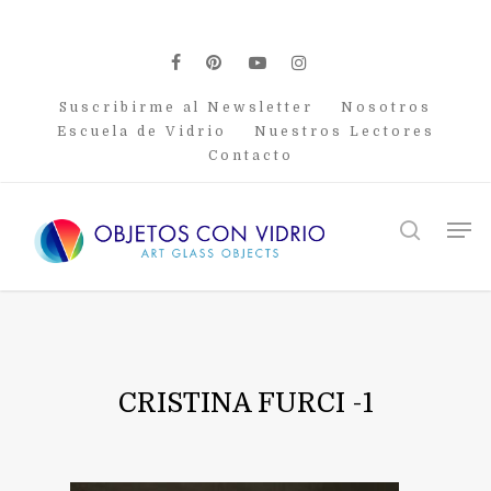
Skip
to
main
facebook
pinterest
youtube
instagram
content
Suscribirme al Newsletter
Nosotros
Escuela de Vidrio
Nuestros Lectores
Contacto
Men
search
CRISTINA FURCI -1