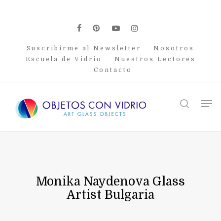
Skip
to
main
facebook
pinterest
youtube
instagram
content
Suscribirme al Newsletter
Nosotros
Escuela de Vidrio
Nuestros Lectores
Contacto
Men
search
Monika Naydenova Glass
Artist Bulgaria