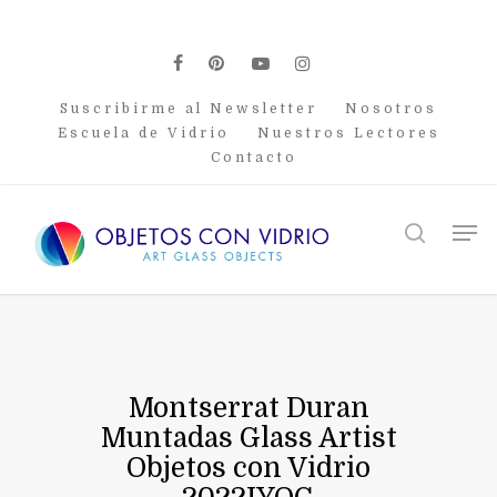
Skip
to
main
facebook
pinterest
youtube
instagram
content
Suscribirme al Newsletter
Nosotros
Escuela de Vidrio
Nuestros Lectores
Contacto
Men
search
Montserrat Duran
Muntadas Glass Artist
Objetos con Vidrio